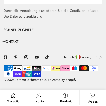
Durch die Anmeldung akzeptieren Sie die
Condizioni d'uso
e
Die Datenschutzerklärung
.
SCHNELLZUGRIFFE
KONTAKT
S
L
Deutsch
Italien (EUR €)
P
A
Zahlungsarten
R
N
A
D
© 2026,
promis different care
.
Powered by Shopify
C
/
H
R
E
E
Startseite
Konto
Produkte
Wagen